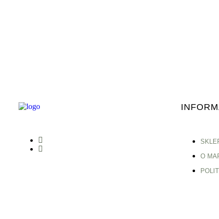
INFORM
SKLE
O MA
POLI