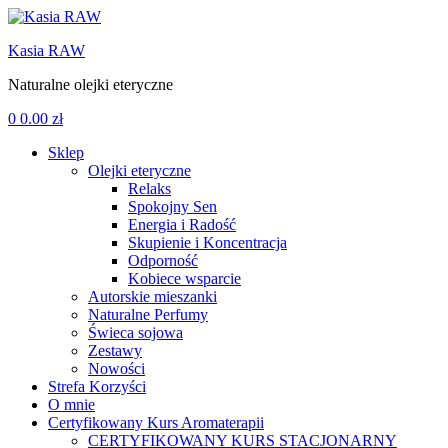
Kasia RAW
Naturalne olejki eteryczne
0
0.00
zł
Sklep
Olejki eteryczne
Relaks
Spokojny Sen
Energia i Radość
Skupienie i Koncentracja
Odporność
Kobiece wsparcie
Autorskie mieszanki
Naturalne Perfumy
Świeca sojowa
Zestawy
Nowości
Strefa Korzyści
O mnie
Certyfikowany Kurs Aromaterapii
CERTYFIKOWANY KURS STACJONARNY