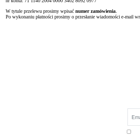
nr konta: 71 1140 2004 0000 3402 8092 0977
W tytule przelewu prosimy wpisać
numer zamówienia
.
Po wykonaniu płatności prosimy o przesłanie wiadomości e-mail w
Wyr
specja