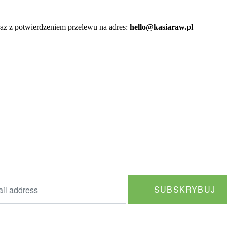
raz z potwierdzeniem przelewu na adres:
hello@kasiaraw.pl
NASZ NEWSLETTER
Dołącz i odbierz 10% zniżki na swoje pierwsze zakupy.
ażam zgodę na otrzymywanie cotygodniowego newslettera oraz
lnych ofert drogą mailową.