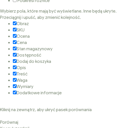
Podkreśl różnice
Wybierz pola, które mają być wyświetlane. Inne będą ukryte.
Przeciągnij i upuść, aby zmienić kolejność.
Obraz
SKU
Ocena
Cena
Stan magazynowy
Dostępność
Dodaj do koszyka
Opis
Treść
Waga
Wymiary
Dodatkowe informacje
Kliknij na zewnątrz, aby ukryć pasek porównania
Porównaj