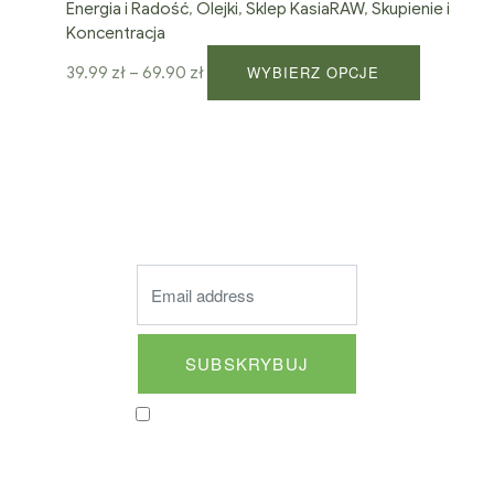
Energia i Radość
,
Olejki
,
Sklep KasiaRAW
,
Skupienie i
Koncentracja
WYBIERZ OPCJE
39.99
zł
–
69.90
zł
NASZ NEWSLETTER
Dołącz i odbierz 10% zniżki na swoje pierwsze zakupy.
Wyrażam zgodę na
otrzymywanie cotygodniowego
newslettera oraz specjalnych
ofert drogą mailową.