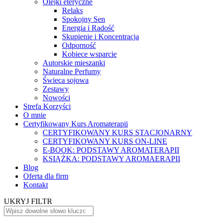
Olejki eteryczne
Relaks
Spokojny Sen
Energia i Radość
Skupienie i Koncentracja
Odporność
Kobiece wsparcie
Autorskie mieszanki
Naturalne Perfumy
Świeca sojowa
Zestawy
Nowości
Strefa Korzyści
O mnie
Certyfikowany Kurs Aromaterapii
CERTYFIKOWANY KURS STACJONARNY
CERTYFIKOWANY KURS ON-LINE
E-BOOK: PODSTAWY AROMATERAPII
KSIĄŻKA: PODSTAWY AROMAERAPII
Blog
Oferta dla firm
Kontakt
UKRYJ FILTR