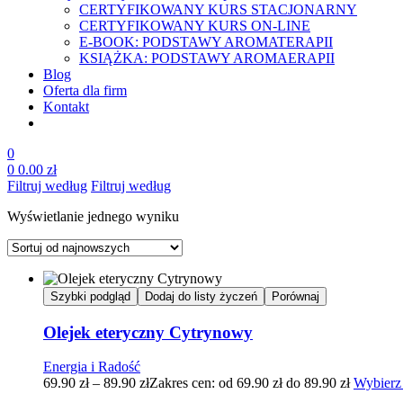
CERTYFIKOWANY KURS STACJONARNY
CERTYFIKOWANY KURS ON-LINE
E-BOOK: PODSTAWY AROMATERAPII
KSIĄŻKA: PODSTAWY AROMAERAPII
Blog
Oferta dla firm
Kontakt
0
0
0.00
zł
Filtruj według
Filtruj według
Wyświetlanie jednego wyniku
Szybki podgląd
Dodaj do listy życzeń
Porównaj
Olejek eteryczny Cytrynowy
Energia i Radość
69.90
zł
–
89.90
zł
Zakres cen: od 69.90 zł do 89.90 zł
Wybierz