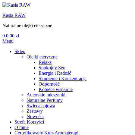
Kasia RAW
Naturalne olejki eteryczne
0
0.00
zł
Menu
Sklep
Olejki eteryczne
Relaks
Spokojny Sen
Energia i Radość
Skupienie i Koncentracja
Odporność
Kobiece wsparcie
Autorskie mieszanki
Naturalne Perfumy
Świeca sojowa
Zestawy
Nowości
Strefa Korzyści
O mnie
Certyfikowany Kurs Aromaterapii