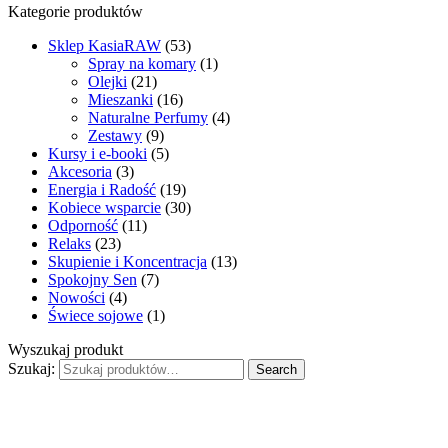
Kategorie produktów
Sklep KasiaRAW
(53)
Spray na komary
(1)
Olejki
(21)
Mieszanki
(16)
Naturalne Perfumy
(4)
Zestawy
(9)
Kursy i e-booki
(5)
Akcesoria
(3)
Energia i Radość
(19)
Kobiece wsparcie
(30)
Odporność
(11)
Relaks
(23)
Skupienie i Koncentracja
(13)
Spokojny Sen
(7)
Nowości
(4)
Świece sojowe
(1)
Wyszukaj produkt
Szukaj:
Search